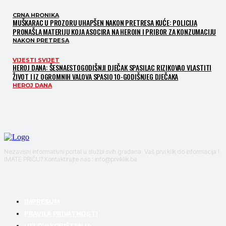
CRNA HRONIKA
MUŠKARAC U PROZORU UHAPŠEN NAKON PRETRESA KUĆE: POLICIJA
PRONAŠLA MATERIJU KOJA ASOCIRA NA HEROIN I PRIBOR ZA KONZUMACIJU
NAKON PRETRESA
VIJESTI SVIJET
HEROJ DANA: ŠESNAESTOGODIŠNJI DJEČAK SPASILAC RIZIKOVAO VLASTITI
ŽIVOT I IZ OGROMNIH VALOVA SPASIO 10-GODIŠNJEG DJEČAKA
HEROJ DANA
Nezavisni informativni portal u službi svih građana. Vaš prvi klik do informacija !
IMATE PRIČU? Kontaktirajte nas : info@prviklik.ba
IMPRESUM
PRAVILA PRIVATNOSTI
USLOVI KORIŠTENJA