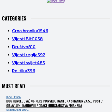
CATEGORIES
Crna hronika
1546
Vijesti BiH
1058
Društvo
810
Vijesti regija
592
Vijesti svijet
485
Politika
396
MUST READ
POLITIKA
DUG HERCEGOVAČKO-NERETVANSKOG KANTONA SMANJEN ZA 5,5 POSTO:
OBJAVLJENI NAJNOVIJI PODACI MINISTARSTVA FINANSIJA
SMANJEN DUG