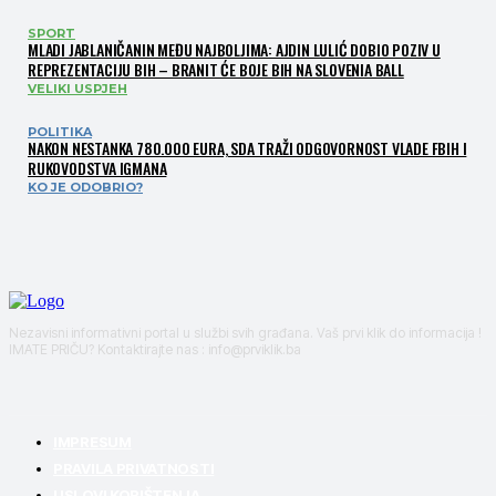
SPORT
MLADI JABLANIČANIN MEĐU NAJBOLJIMA: AJDIN LULIĆ DOBIO POZIV U
REPREZENTACIJU BIH – BRANIT ĆE BOJE BIH NA SLOVENIA BALL
VELIKI USPJEH
POLITIKA
NAKON NESTANKA 780.000 EURA, SDA TRAŽI ODGOVORNOST VLADE FBIH I
RUKOVODSTVA IGMANA
KO JE ODOBRIO?
Nezavisni informativni portal u službi svih građana. Vaš prvi klik do informacija !
IMATE PRIČU? Kontaktirajte nas : info@prviklik.ba
IMPRESUM
PRAVILA PRIVATNOSTI
USLOVI KORIŠTENJA