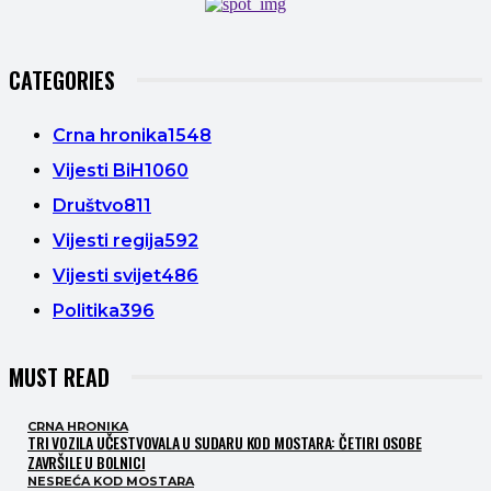
CATEGORIES
Crna hronika
1548
Vijesti BiH
1060
Društvo
811
Vijesti regija
592
Vijesti svijet
486
Politika
396
MUST READ
CRNA HRONIKA
TRI VOZILA UČESTVOVALA U SUDARU KOD MOSTARA: ČETIRI OSOBE
ZAVRŠILE U BOLNICI
NESREĆA KOD MOSTARA