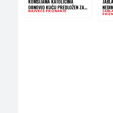
KOMŠIJAMA KATOLICIMA
JABLA
OBNOVIO KUĆU PREDLOŽEN ZA
NEDIM
NAJVEĆE PRIZNANJE
JABL
NAJVEĆE PRIZNANJE GRADA
NAJV
PRIZ
ZENICE