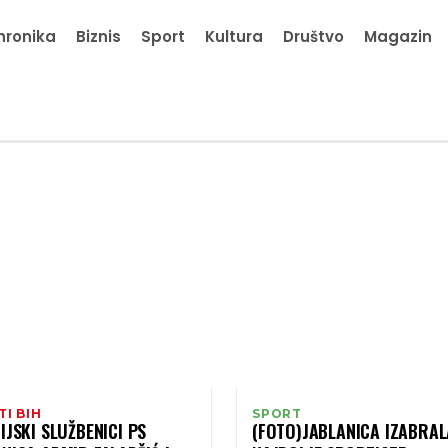
hronika
Biznis
Sport
Kultura
Društvo
Magazin
TI BIH
SPORT
IJSKI SLUŽBENICI PS
(FOTO)JABLANICA IZABRAL