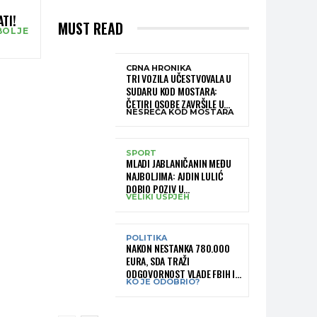
TI!
MUST READ
BOLJE
CRNA HRONIKA
TRI VOZILA UČESTVOVALA U
SUDARU KOD MOSTARA:
ČETIRI OSOBE ZAVRŠILE U
NESREĆA KOD MOSTARA
BOLNICI
SPORT
MLADI JABLANIČANIN MEĐU
NAJBOLJIMA: AJDIN LULIĆ
DOBIO POZIV U
VELIKI USPJEH
REPREZENTACIJU BIH –
BRANIT ĆE BOJE BIH NA
SLOVENIA BALL
POLITIKA
NAKON NESTANKA 780.000
EURA, SDA TRAŽI
ODGOVORNOST VLADE FBIH I
KO JE ODOBRIO?
RUKOVODSTVA IGMANA