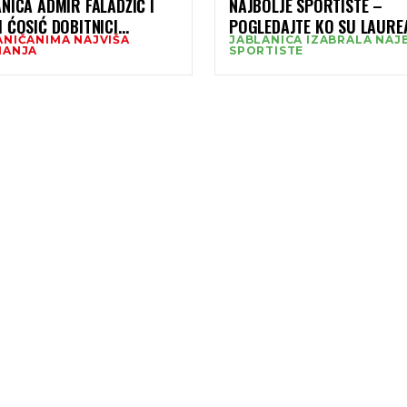
NICA ADMIR FALADŽIĆ I
NAJBOLJE SPORTISTE –
 ĆOSIĆ DOBITNICI
POGLEDAJTE KO SU LAUREA
ANIČANIMA NAJVIŠA
JABLANICA IZABRALA NAJ
IŠEG PRIZNANJA FUCZ
NANJA
SPORTISTE