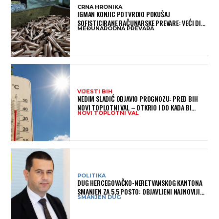
CRNA HRONIKA
IGMAN KONJIC POTVRDIO POKUŠAJ
SOFISTICIRANE RAČUNARSKE PREVARE: VEĆI DIO
MEĐUNARODNA PREVARA
NOVCA BLOKIRAN, OČEKUJE SE POVRAT
SREDSTAVA
VIJESTI BIH
NEDIM SLADIĆ OBJAVIO PROGNOZU: PRED BIH
NOVI TOPLOTNI VAL – OTKRIO I DO KADA BI
NOVI TOPLOTNI VAL
MOGAO TRAJATI
POLITIKA
DUG HERCEGOVAČKO-NERETVANSKOG KANTONA
SMANJEN ZA 5,5 POSTO: OBJAVLJENI NAJNOVIJI
SMANJEN DUG
PODACI MINISTARSTVA FINANSIJA