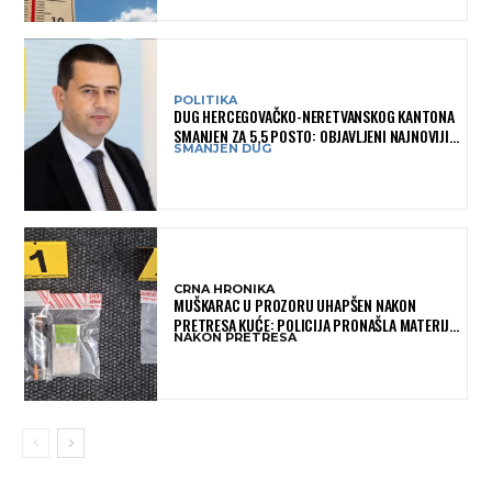
POLITIKA
DUG HERCEGOVAČKO-NERETVANSKOG KANTONA
SMANJEN ZA 5,5 POSTO: OBJAVLJENI NAJNOVIJI
SMANJEN DUG
PODACI MINISTARSTVA FINANSIJA
CRNA HRONIKA
MUŠKARAC U PROZORU UHAPŠEN NAKON
PRETRESA KUĆE: POLICIJA PRONAŠLA MATERIJU
NAKON PRETRESA
KOJA ASOCIRA NA HEROIN I PRIBOR ZA
KONZUMACIJU