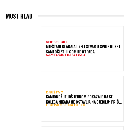
MUST READ
VIJESTI BIH
MJEŠTANI BLAGAJA UZELI STVAR U SVOJE RUKE I
SAMI OČISTILI GOMILE OTPADA
SAMI OČISTILI OTPAD
DRUŠTVO
KAMIONDŽIJE JOŠ JEDNOM POKAZALE DA SE
KOLEGA NIKADA NE OSTAVLJA NA CJEDILU: PRIČA
LJUDSKOST NA DJELU
IZ HAMBURGA DIRNULA MNOGE