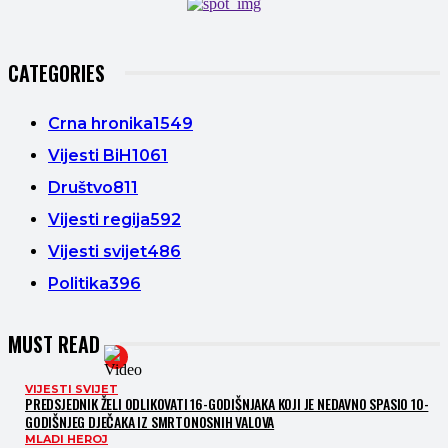
CATEGORIES
Crna hronika
1549
Vijesti BiH
1061
Društvo
811
Vijesti regija
592
Vijesti svijet
486
Politika
396
MUST READ
VIJESTI SVIJET
PREDSJEDNIK ŽELI ODLIKOVATI 16-GODIŠNJAKA KOJI JE NEDAVNO SPASIO 10-
GODIŠNJEG DJEČAKA IZ SMRTONOSNIH VALOVA
MLADI HEROJ