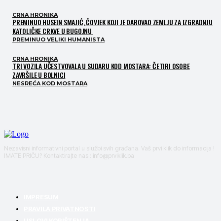
CRNA HRONIKA
PREMINUO HUSEIN SMAJIĆ, ČOVJEK KOJI JE DAROVAO ZEMLJU ZA IZGRADNJU
KATOLIČKE CRKVE U BUGOJNU
PREMINUO VELIKI HUMANISTA
CRNA HRONIKA
TRI VOZILA UČESTVOVALA U SUDARU KOD MOSTARA: ČETIRI OSOBE
ZAVRŠILE U BOLNICI
NESREĆA KOD MOSTARA
Nezavisni informativni portal u službi svih građana. Vaš prvi klik do informacija !
IMATE PRIČU? Kontaktirajte nas : info@prviklik.ba
IMPRESUM
PRAVILA PRIVATNOSTI
USLOVI KORIŠTENJA