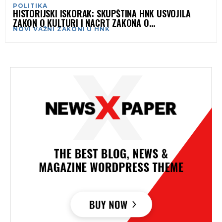
POLITIKA
HISTORIJSKI ISKORAK: SKUPŠTINA HNK USVOJILA
ZAKON O KULTURI I NACRT ZAKONA O
NOVI VAŽNI ZAKONI U HNK
PREDŠKOLSKOM ODGOJU