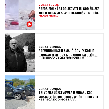
VIJESTI SVIJET
PREDSJEDNIK ŽELI ODLIKOVATI 16-GODIŠNJAKA
KOJI JE NEDAVNO SPASIO 10-GODIŠNJEG DJEČAKA
MLADI HEROJ
IZ SMRTONOSNIH VALOVA
CRNA HRONIKA
PREMINUO HUSEIN SMAJIĆ, ČOVJEK KOJI JE
DAROVAO ZEMLJU ZA IZGRADNJU KATOLIČKE
PREMINUO VELIKI HUMANISTA
CRKVE U BUGOJNU
CRNA HRONIKA
TRI VOZILA UČESTVOVALA U SUDARU KOD
MOSTARA: ČETIRI OSOBE ZAVRŠILE U BOLNICI
NESREĆA KOD MOSTARA