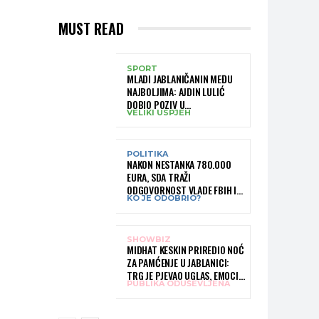
MUST READ
SPORT
MLADI JABLANIČANIN MEĐU
NAJBOLJIMA: AJDIN LULIĆ
DOBIO POZIV U
VELIKI USPJEH
REPREZENTACIJU BIH –
BRANIT ĆE BOJE BIH NA
SLOVENIA BALL
POLITIKA
NAKON NESTANKA 780.000
EURA, SDA TRAŽI
ODGOVORNOST VLADE FBIH I
KO JE ODOBRIO?
RUKOVODSTVA IGMANA
SHOWBIZ
MIDHAT KESKIN PRIREDIO NOĆ
ZA PAMĆENJE U JABLANICI:
TRG JE PJEVAO UGLAS, EMOCIJE
PUBLIKA ODUŠEVLJENA
PREPLAVILE RODNI GRAD