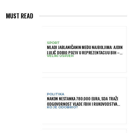
MUST READ
SPORT
MLADI JABLANIČANIN MEĐU NAJBOLJIMA: AJDIN
LULIĆ DOBIO POZIV U REPREZENTACIJU BIH –
VELIKI USPJEH
BRANIT ĆE BOJE BIH NA SLOVENIA BALL
POLITIKA
NAKON NESTANKA 780.000 EURA, SDA TRAŽI
ODGOVORNOST VLADE FBIH I RUKOVODSTVA
KO JE ODOBRIO?
IGMANA