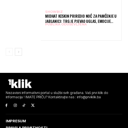
SHOWBIZ
MIDHAT KESKIN PRIREDIO NOĆ ZA PAMĆENJE U
JABLANICI: TRG JE PJEVAO UGLAS, EMOCIJE
PUBLIKA ODUŠEVLJENA
PREPLAVILE RODNI GRAD
Nezavisni informativni portal u službi svih građana. Vaš prvi klik do
informacija ! IMATE PRIČU? Kontaktirajte nas : info@prviklik.ba
IMPRESUM
PRAVILA PRIVATNOSTI