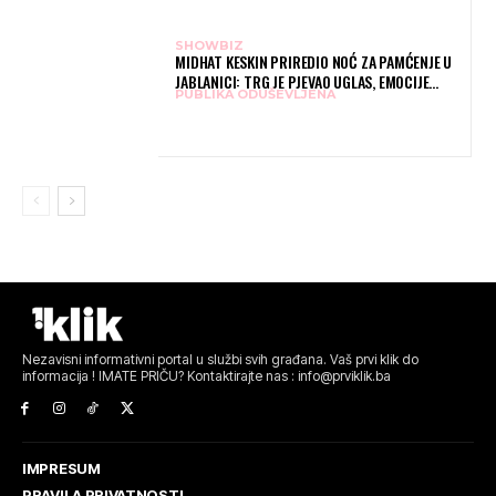
SHOWBIZ
MIDHAT KESKIN PRIREDIO NOĆ ZA PAMĆENJE U
JABLANICI: TRG JE PJEVAO UGLAS, EMOCIJE
PUBLIKA ODUŠEVLJENA
PREPLAVILE RODNI GRAD
Nezavisni informativni portal u službi svih građana. Vaš prvi klik do
informacija ! IMATE PRIČU? Kontaktirajte nas : info@prviklik.ba
IMPRESUM
PRAVILA PRIVATNOSTI