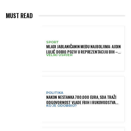
MUST READ
SPORT
MLADI JABLANIČANIN MEĐU NAJBOLJIMA: AJDIN
LULIĆ DOBIO POZIV U REPREZENTACIJU BIH –
VELIKI USPJEH
BRANIT ĆE BOJE BIH NA SLOVENIA BALL
POLITIKA
NAKON NESTANKA 780.000 EURA, SDA TRAŽI
ODGOVORNOST VLADE FBIH I RUKOVODSTVA
KO JE ODOBRIO?
IGMANA