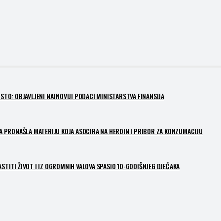
O: OBJAVLJENI NAJNOVIJI PODACI MINISTARSTVA FINANSIJA
 PRONAŠLA MATERIJU KOJA ASOCIRA NA HEROIN I PRIBOR ZA KONZUMACIJU
STITI ŽIVOT I IZ OGROMNIH VALOVA SPASIO 10-GODIŠNJEG DJEČAKA