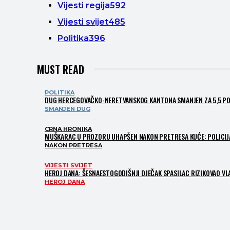
Vijesti regija
592
Vijesti svijet
485
Politika
396
MUST READ
POLITIKA
DUG HERCEGOVAČKO-NERETVANSKOG KANTONA SMANJEN ZA 5,5 POST
SMANJEN DUG
CRNA HRONIKA
MUŠKARAC U PROZORU UHAPŠEN NAKON PRETRESA KUĆE: POLICIJA
NAKON PRETRESA
VIJESTI SVIJET
HEROJ DANA: ŠESNAESTOGODIŠNJI DJEČAK SPASILAC RIZIKOVAO VLA
HEROJ DANA