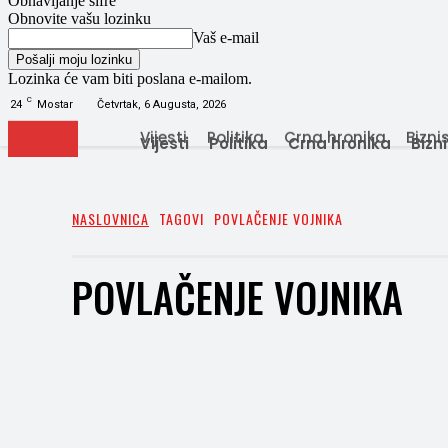
Obnavljanje šifre
Obnovite vašu lozinku
Vaš e-mail
Lozinka će vam biti poslana e-mailom.
C
24
Mostar
Četvrtak, 6 Augusta, 2026
Vijesti
Politika
Crna hronika
Bizni
Vijesti
Politika
Crna hronika
Bizn
NASLOVNICA
TAGOVI
POVLAČENJE VOJNIKA
POVLAČENJE VOJNIKA