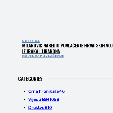
POLITIKA
MILANOVIĆ NAREDIO POVLAČENJE HRVATSKIH VOJ
IZ IRAKA I LIBANONA
NAREDIO POVLAČENJE
CATEGORIES
Crna hronika
1546
Vijesti BiH
1058
Društvo
810