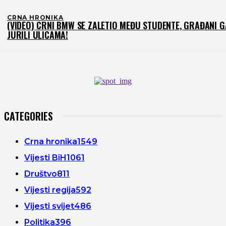
CRNA HRONIKA
(VIDEO) CRNI BMW SE ZALETIO MEĐU STUDENTE, GRAĐANI G
JURILI ULICAMA!
CATEGORIES
Crna hronika
1549
Vijesti BiH
1061
Društvo
811
Vijesti regija
592
Vijesti svijet
486
Politika
396