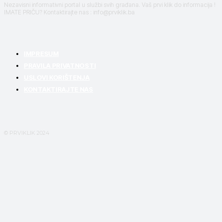
Nezavisni informativni portal u službi svih građana. Vaš prvi klik do informacija !
IMATE PRIČU? Kontaktirajte nas : info@prviklik.ba
IMPRESUM
PRAVILA PRIVATNOSTI
USLOVI KORIŠTENJA
KONTAKTIRAJTE NAS
© PRVIKLIK 2024