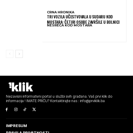
CRNA HRONIKA
TRI VOZILA UČESTVOVALA U SUDARU KOD
MOSTARA: ČETIRI OSOBE ZAVRŠILE U BOLNICI
NESREĆA KOD MOSTARA
Nezavisni informativni portal u službi svih građana. Vaš prvi klik do
informacija ! IMATE PRIČU? Kontaktirajte nas : info@prviklik.ba
IMPRESUM
PRAVILA PRIVATNOSTI