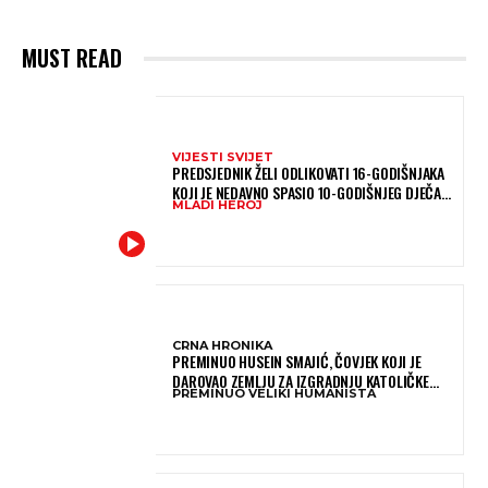
MUST READ
VIJESTI SVIJET
PREDSJEDNIK ŽELI ODLIKOVATI 16-GODIŠNJAKA
KOJI JE NEDAVNO SPASIO 10-GODIŠNJEG DJEČAKA
MLADI HEROJ
IZ SMRTONOSNIH VALOVA
CRNA HRONIKA
PREMINUO HUSEIN SMAJIĆ, ČOVJEK KOJI JE
DAROVAO ZEMLJU ZA IZGRADNJU KATOLIČKE
PREMINUO VELIKI HUMANISTA
CRKVE U BUGOJNU