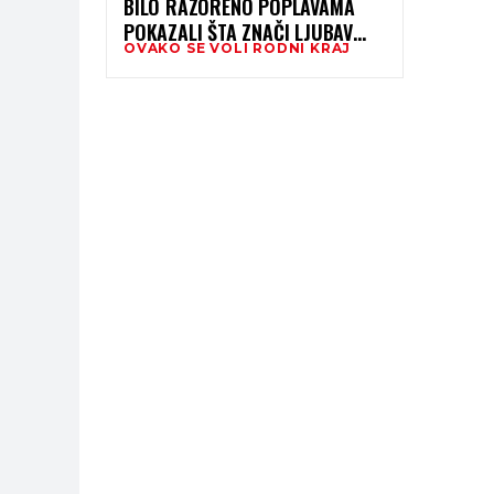
BILO RAZORENO POPLAVAMA
POKAZALI ŠTA ZNAČI LJUBAV
OVAKO SE VOLI RODNI KRAJ
PREMA RODNOM
KRAJU: VRAĆAJU ŽIVOT PRIRODI