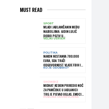
MUST READ
SPORT
MLADI JABLANIČANIN MEĐU
NAJBOLJIMA: AJDIN LULIĆ
DOBIO POZIV U
VELIKI USPJEH
REPREZENTACIJU BIH –
BRANIT ĆE BOJE BIH NA
SLOVENIA BALL
POLITIKA
NAKON NESTANKA 780.000
EURA, SDA TRAŽI
ODGOVORNOST VLADE FBIH I
KO JE ODOBRIO?
RUKOVODSTVA IGMANA
SHOWBIZ
MIDHAT KESKIN PRIREDIO NOĆ
ZA PAMĆENJE U JABLANICI:
TRG JE PJEVAO UGLAS, EMOCIJE
PUBLIKA ODUŠEVLJENA
PREPLAVILE RODNI GRAD