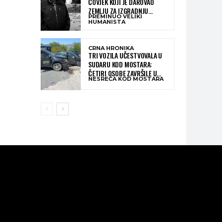
ČOVJEK KOJI JE DAROVAO
ZEMLJU ZA IZGRADNJU
PREMINUO VELIKI
KATOLIČKE CRKVE U BUGOJNU
HUMANISTA
CRNA HRONIKA
TRI VOZILA UČESTVOVALA U
SUDARU KOD MOSTARA:
ČETIRI OSOBE ZAVRŠILE U
NESREĆA KOD MOSTARA
BOLNICI