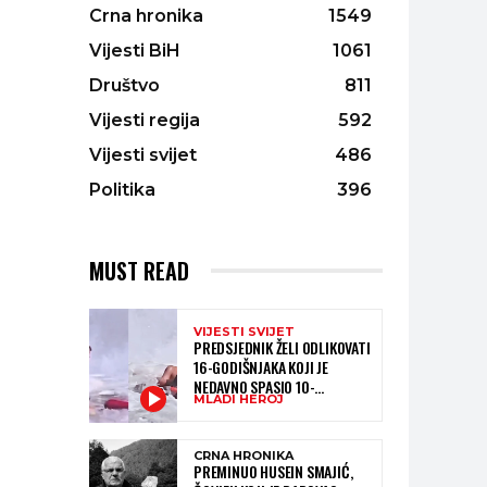
Crna hronika
1549
Vijesti BiH
1061
Društvo
811
Vijesti regija
592
Vijesti svijet
486
Politika
396
MUST READ
VIJESTI SVIJET
PREDSJEDNIK ŽELI ODLIKOVATI
16-GODIŠNJAKA KOJI JE
NEDAVNO SPASIO 10-
MLADI HEROJ
GODIŠNJEG DJEČAKA IZ
SMRTONOSNIH VALOVA
CRNA HRONIKA
PREMINUO HUSEIN SMAJIĆ,