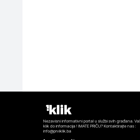
Nezavisni informativni portal u službi svih građana. Vaš
klik do informacija ! IMATE PRIČU? Kontaktirajte nas :
info@prviklik.ba