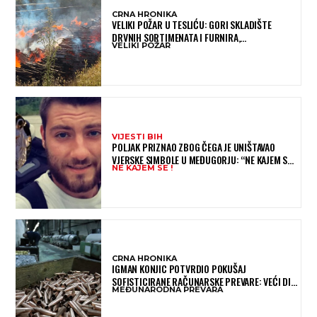
CRNA HRONIKA
VELIKI POŽAR U TESLIĆU: GORI SKLADIŠTE
DRVNIH SORTIMENATA I FURNIRA,
VELIKI POŽAR
VATROGASCIMA STIŽE POMOĆ IZ VIŠE GRADOVA
VIJESTI BIH
POLJAK PRIZNAO ZBOG ČEGA JE UNIŠTAVAO
VJERSKE SIMBOLE U MEĐUGORJU: “NE KAJEM SE I
NE KAJEM SE !
PONOVIO BIH SVE”
CRNA HRONIKA
IGMAN KONJIC POTVRDIO POKUŠAJ
SOFISTICIRANE RAČUNARSKE PREVARE: VEĆI DIO
MEĐUNARODNA PREVARA
NOVCA BLOKIRAN, OČEKUJE SE POVRAT
SREDSTAVA