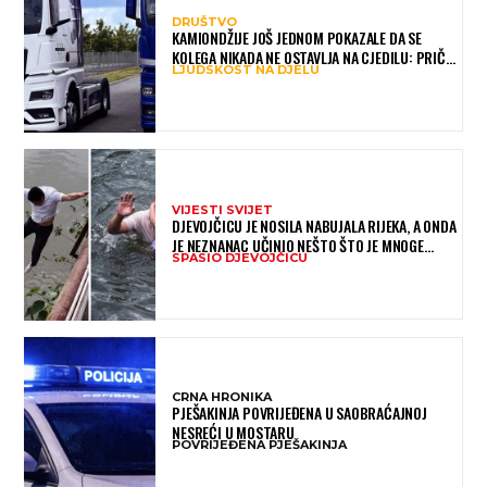
DRUŠTVO
KAMIONDŽIJE JOŠ JEDNOM POKAZALE DA SE
KOLEGA NIKADA NE OSTAVLJA NA CJEDILU: PRIČA
LJUDSKOST NA DJELU
IZ HAMBURGA DIRNULA MNOGE
VIJESTI SVIJET
DJEVOJČICU JE NOSILA NABUJALA RIJEKA, A ONDA
JE NEZNANAC UČINIO NEŠTO ŠTO JE MNOGE
SPASIO DJEVOJČICU
OSTAVILO BEZ RIJEČI
CRNA HRONIKA
PJEŠAKINJA POVRIJEĐENA U SAOBRAĆAJNOJ
NESREĆI U MOSTARU
POVRIJEĐENA PJEŠAKINJA