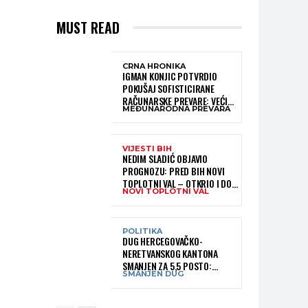
MUST READ
CRNA HRONIKA
IGMAN KONJIC POTVRDIO
POKUŠAJ SOFISTICIRANE
RAČUNARSKE PREVARE: VEĆI
MEĐUNARODNA PREVARA
DIO NOVCA BLOKIRAN,
OČEKUJE SE POVRAT
SREDSTAVA
VIJESTI BIH
NEDIM SLADIĆ OBJAVIO
PROGNOZU: PRED BIH NOVI
TOPLOTNI VAL – OTKRIO I DO
NOVI TOPLOTNI VAL
KADA BI MOGAO TRAJATI
POLITIKA
DUG HERCEGOVAČKO-
NERETVANSKOG KANTONA
SMANJEN ZA 5,5 POSTO:
SMANJEN DUG
OBJAVLJENI NAJNOVIJI PODACI
MINISTARSTVA FINANSIJA