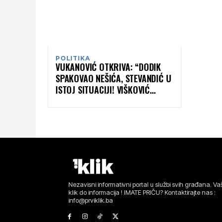
POLITIKA
VUKANOVIĆ OTKRIVA: “DODIK
SPAKOVAO NEŠIĆA, STEVANDIĆ U
ISTOJ SITUACIJI! VIŠKOVIĆ
POTROŠIO 20 MILIJARDI U ŠEST
GODINA!”
Nezavisni informativni portal u službi svih građana. Vaš
klik do informacija ! IMATE PRIČU? Kontaktirajte nas :
info@prviklik.ba