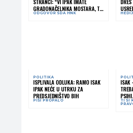
STRANCI: “VI IPAK IMATE
DRES 
GRADONAČELNIKA MOSTARA, TO
USRE
ODGOVOR SDA HNK
HEDI
JE VAŠ IZBOR!”
TI HE
POLITIKA
POLI
ISPLIVALA ODLUKA: RAMO ISAK
ISAK 
IPAK NEĆE U UTRKU ZA
TREB
PREDSJEDNIŠTVO BIH
PSIHI
PIŠI PROPALO
TI SI
PRAV