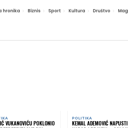
a hronika
Biznis
Sport
Kultura
Društvo
Mag
TIKA
POLITIKA
IĆ VUKANOVIĆU POKLONIO
KEMAL ADEMOVIĆ NAPUST