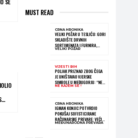
O SE
MUST READ
CRNA HRONIKA
VELIKI POŽAR U TESLIĆU: GORI
SKLADIŠTE DRVNIH
SORTIMENATA I FURNIRA,
VELIKI POŽAR
VATROGASCIMA STIŽE POMOĆ
IZ VIŠE GRADOVA
VIJESTI BIH
POLJAK PRIZNAO ZBOG ČEGA
JE UNIŠTAVAO VJERSKE
SIMBOLE U MEĐUGORJU: “NE
MOLIO
NE KAJEM SE !
KAJEM SE I PONOVIO BIH SVE”
S
CRNA HRONIKA
IGMAN KONJIC POTVRDIO
POKUŠAJ SOFISTICIRANE
RAČUNARSKE PREVARE: VEĆI
MEĐUNARODNA PREVARA
DIO NOVCA BLOKIRAN,
OČEKUJE SE POVRAT
SREDSTAVA