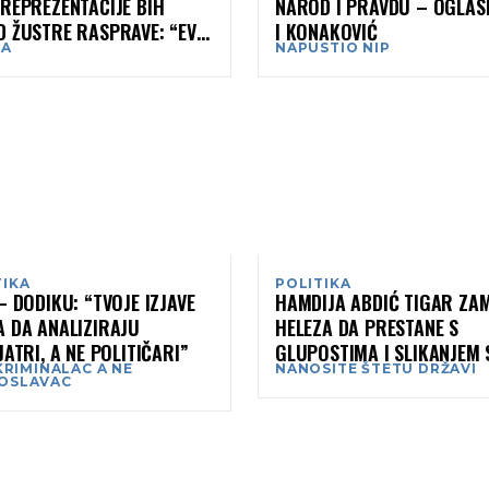
REPREZENTACIJE BIH
NAROD I PRAVDU – OGLASI
D ŽUSTRE RASPRAVE: “EVO
I KONAKOVIĆ
JA
NAPUSTIO NIP
DIJA!”
TIKA
POLITIKA
– DODIKU: “TVOJE IZJAVE
HAMDIJA ABDIĆ TIGAR ZA
A DA ANALIZIRAJU
HELEZA DA PRESTANE S
JATRI, A NE POLITIČARI”
GLUPOSTIMA I SLIKANJEM 
 KRIMINALAC A NE
NANOSITE ŠTETU DRŽAVI
NEKAKVIM PUŠKAMA
OSLAVAC