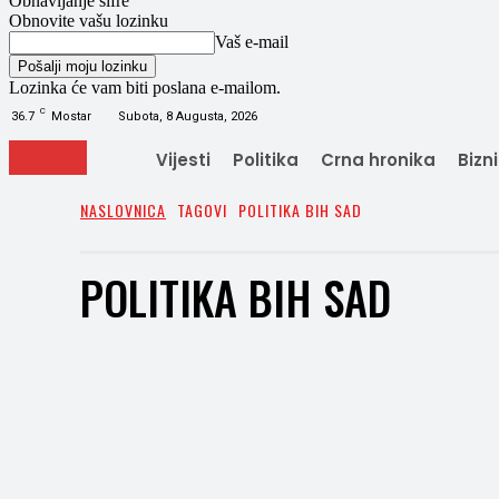
Obnavljanje šifre
Obnovite vašu lozinku
Vaš e-mail
Lozinka će vam biti poslana e-mailom.
C
36.7
Mostar
Subota, 8 Augusta, 2026
Vijesti
Politika
Crna hronika
Bizn
NASLOVNICA
TAGOVI
POLITIKA BIH SAD
POLITIKA BIH SAD