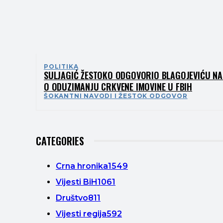
POLITIKA
SULJAGIĆ ŽESTOKO ODGOVORIO BLAGOJEVIĆU NA
O ODUZIMANJU CRKVENE IMOVINE U FBIH
ŠOKANTNI NAVODI I ŽESTOK ODGOVOR
CATEGORIES
Crna hronika
1549
Vijesti BiH
1061
Društvo
811
Vijesti regija
592