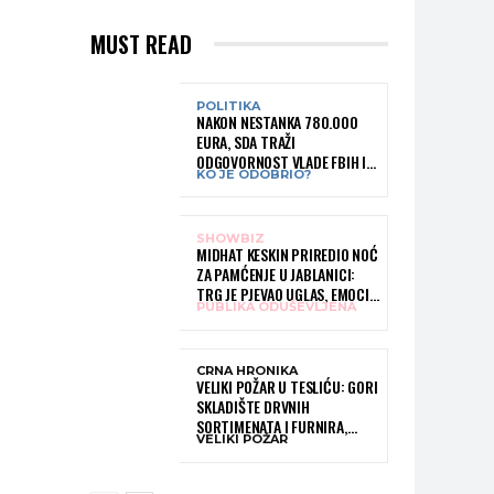
MUST READ
POLITIKA
NAKON NESTANKA 780.000
EURA, SDA TRAŽI
ODGOVORNOST VLADE FBIH I
KO JE ODOBRIO?
RUKOVODSTVA IGMANA
SHOWBIZ
MIDHAT KESKIN PRIREDIO NOĆ
ZA PAMĆENJE U JABLANICI:
TRG JE PJEVAO UGLAS, EMOCIJE
PUBLIKA ODUŠEVLJENA
PREPLAVILE RODNI GRAD
CRNA HRONIKA
VELIKI POŽAR U TESLIĆU: GORI
SKLADIŠTE DRVNIH
SORTIMENATA I FURNIRA,
VELIKI POŽAR
VATROGASCIMA STIŽE POMOĆ
IZ VIŠE GRADOVA