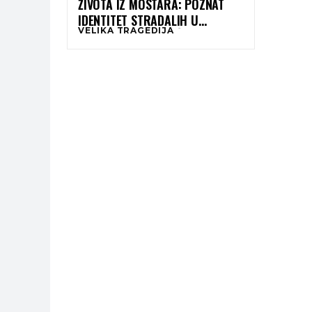
ŽIVOTA IZ MOSTARA: POZNAT
IDENTITET STRADALIH U
VELIKA TRAGEDIJA
STRAŠNOJ SAOBRAĆAJNOJ
NESREĆI