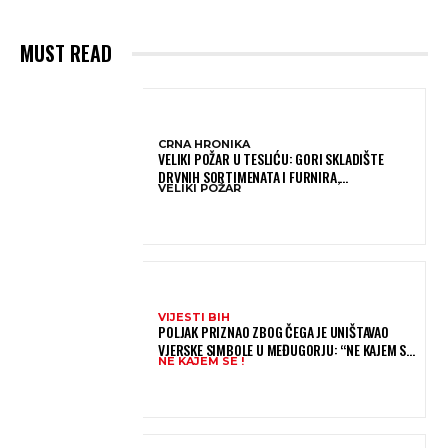
MUST READ
CRNA HRONIKA
VELIKI POŽAR U TESLIĆU: GORI SKLADIŠTE
DRVNIH SORTIMENATA I FURNIRA,
VELIKI POŽAR
VATROGASCIMA STIŽE POMOĆ IZ VIŠE GRADOVA
VIJESTI BIH
POLJAK PRIZNAO ZBOG ČEGA JE UNIŠTAVAO
VJERSKE SIMBOLE U MEĐUGORJU: “NE KAJEM SE I
NE KAJEM SE !
PONOVIO BIH SVE”