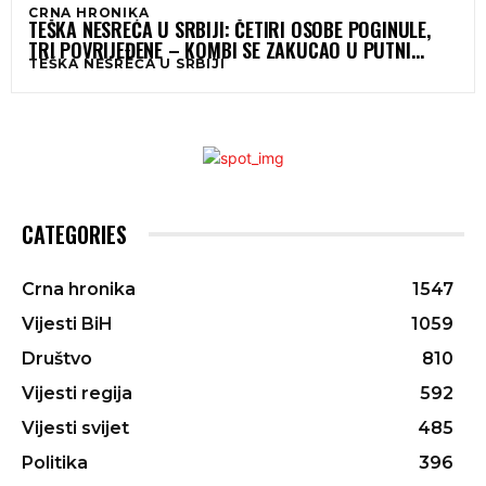
CRNA HRONIKA
TEŠKA NESREĆA U SRBIJI: ČETIRI OSOBE POGINULE,
TRI POVRIJEĐENE – KOMBI SE ZAKUCAO U PUTNI
TEŠKA NESREĆA U SRBIJI
VALJAK
CATEGORIES
Crna hronika
1547
Vijesti BiH
1059
Društvo
810
Vijesti regija
592
Vijesti svijet
485
Politika
396