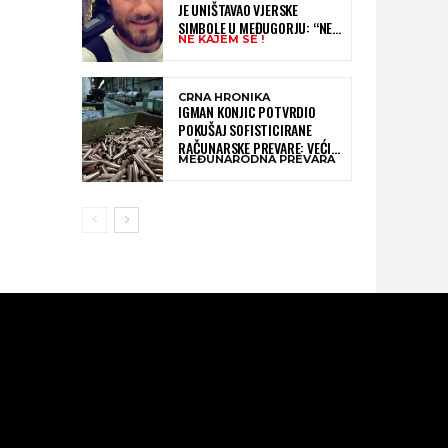
JE UNIŠTAVAO VJERSKE
SIMBOLE U MEĐUGORJU: “NE
NE KAJEM SE !
KAJEM SE I PONOVIO BIH SVE”
CRNA HRONIKA
IGMAN KONJIC POTVRDIO
POKUŠAJ SOFISTICIRANE
RAČUNARSKE PREVARE: VEĆI
MEĐUNARODNA PREVARA
DIO NOVCA BLOKIRAN,
OČEKUJE SE POVRAT
SREDSTAVA