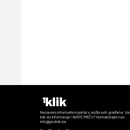
Nezavisni informativni portal u službi svih građana. Vaš
klik do informacija ! IMATE PRIČU? Kontaktirajte nas :
info@prviklik.ba