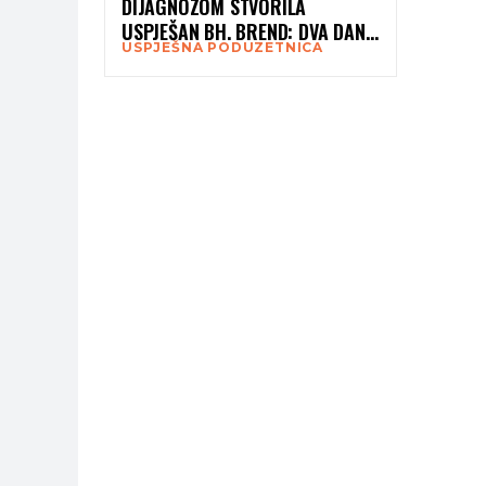
DIJAGNOZOM STVORILA
USPJEŠAN BH. BREND: DVA DANA
USPJEŠNA PODUZETNICA
PRIJE ODLASKA U BOLNICU
IZREZALA JE SVOJ PRVI
PROIZVOD