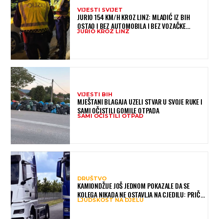
VIJESTI SVIJET
JURIO 154 KM/H KROZ LINZ: MLADIĆ IZ BIH
OSTAO I BEZ AUTOMOBILA I BEZ VOZAČKE
JURIO KROZ LINZ
DOZVOLE
VIJESTI BIH
MJEŠTANI BLAGAJA UZELI STVAR U SVOJE RUKE I
SAMI OČISTILI GOMILE OTPADA
SAMI OČISTILI OTPAD
DRUŠTVO
KAMIONDŽIJE JOŠ JEDNOM POKAZALE DA SE
KOLEGA NIKADA NE OSTAVLJA NA CJEDILU: PRIČA
LJUDSKOST NA DJELU
IZ HAMBURGA DIRNULA MNOGE