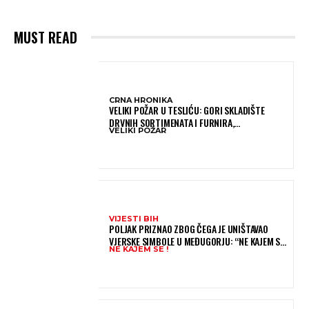
MUST READ
CRNA HRONIKA
VELIKI POŽAR U TESLIĆU: GORI SKLADIŠTE
DRVNIH SORTIMENATA I FURNIRA,
VELIKI POŽAR
VATROGASCIMA STIŽE POMOĆ IZ VIŠE GRADOVA
VIJESTI BIH
POLJAK PRIZNAO ZBOG ČEGA JE UNIŠTAVAO
VJERSKE SIMBOLE U MEĐUGORJU: “NE KAJEM SE I
NE KAJEM SE !
PONOVIO BIH SVE”