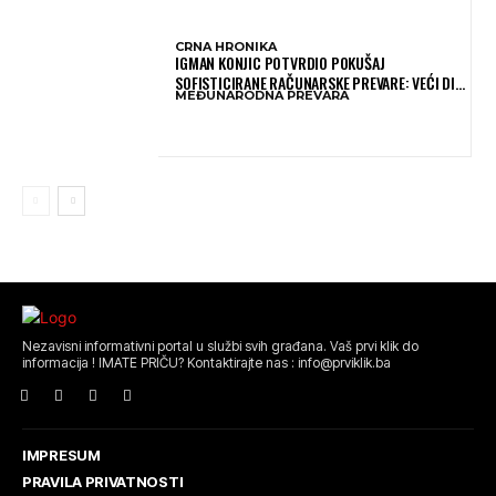
CRNA HRONIKA
IGMAN KONJIC POTVRDIO POKUŠAJ
SOFISTICIRANE RAČUNARSKE PREVARE: VEĆI DIO
MEĐUNARODNA PREVARA
NOVCA BLOKIRAN, OČEKUJE SE POVRAT
SREDSTAVA
Nezavisni informativni portal u službi svih građana. Vaš prvi klik do
informacija ! IMATE PRIČU? Kontaktirajte nas : info@prviklik.ba
IMPRESUM
PRAVILA PRIVATNOSTI