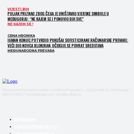
VIJESTI BIH
POLJAK PRIZNAO ZBOG ČEGA JE UNIŠTAVAO VJERSKE SIMBOLE U
MEĐUGORJU: “NE KAJEM SE I PONOVIO BIH SVE”
NE KAJEM SE !
CRNA HRONIKA
IGMAN KONJIC POTVRDIO POKUŠAJ SOFISTICIRANE RAČUNARSKE PREVARE:
VEĆI DIO NOVCA BLOKIRAN, OČEKUJE SE POVRAT SREDSTAVA
MEĐUNARODNA PREVARA
Nezavisni informativni portal u službi svih građana. Vaš prvi klik do informacija !
IMATE PRIČU? Kontaktirajte nas : info@prviklik.ba
IMPRESUM
PRAVILA PRIVATNOSTI
USLOVI KORIŠTENJA