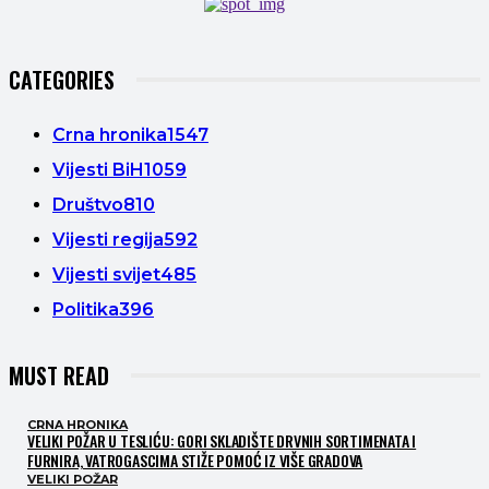
CATEGORIES
Crna hronika
1547
Vijesti BiH
1059
Društvo
810
Vijesti regija
592
Vijesti svijet
485
Politika
396
MUST READ
CRNA HRONIKA
VELIKI POŽAR U TESLIĆU: GORI SKLADIŠTE DRVNIH SORTIMENATA I
FURNIRA, VATROGASCIMA STIŽE POMOĆ IZ VIŠE GRADOVA
VELIKI POŽAR