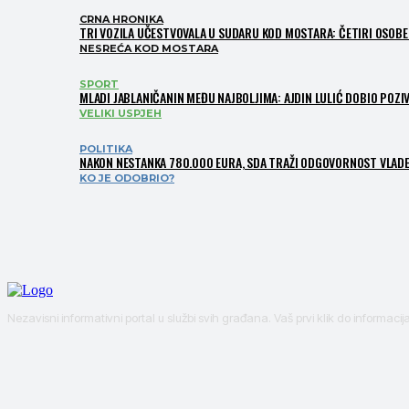
CRNA HRONIKA
TRI VOZILA UČESTVOVALA U SUDARU KOD MOSTARA: ČETIRI OSOBE 
NESREĆA KOD MOSTARA
SPORT
MLADI JABLANIČANIN MEĐU NAJBOLJIMA: AJDIN LULIĆ DOBIO POZIV
VELIKI USPJEH
POLITIKA
NAKON NESTANKA 780.000 EURA, SDA TRAŽI ODGOVORNOST VLADE
KO JE ODOBRIO?
Nezavisni informativni portal u službi svih građana. Vaš prvi klik do informacij