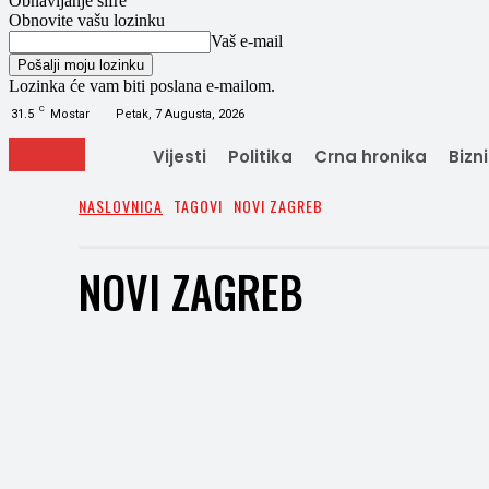
Obnavljanje šifre
Obnovite vašu lozinku
Vaš e-mail
Lozinka će vam biti poslana e-mailom.
C
31.5
Mostar
Petak, 7 Augusta, 2026
Vijesti
Politika
Crna hronika
Bizn
NASLOVNICA
TAGOVI
NOVI ZAGREB
NOVI ZAGREB