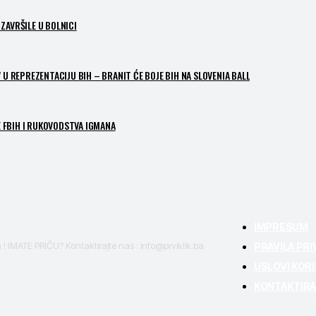
ZAVRŠILE U BOLNICI
 U REPREZENTACIJU BIH – BRANIT ĆE BOJE BIH NA SLOVENIA BALL
 FBIH I RUKOVODSTVA IGMANA
IMPRESUM
a ! IMATE PRIČU? Kontaktirajte nas : info@prviklik.ba
PRAVILA PR
USLOVI KOR
KONTAKTIRA