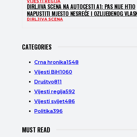
VIJESTI REGIJA
DIRLJIVA SCENA NA AUTOCESTI A1: PAS NIJE HTIO
NAPUSTITI MJESTO NESREĆE I OZLIJEĐENOG VLASN
DIRLJIVA SCENA
CATEGORIES
Crna hronika
1548
Vijesti BiH
1060
Društvo
811
Vijesti regija
592
Vijesti svijet
486
Politika
396
MUST READ