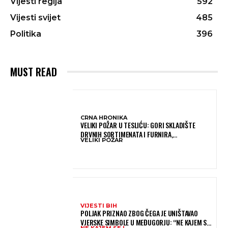
Vijesti regija
592
Vijesti svijet
485
Politika
396
MUST READ
CRNA HRONIKA
VELIKI POŽAR U TESLIĆU: GORI SKLADIŠTE
DRVNIH SORTIMENATA I FURNIRA,
VELIKI POŽAR
VATROGASCIMA STIŽE POMOĆ IZ VIŠE GRADOVA
VIJESTI BIH
POLJAK PRIZNAO ZBOG ČEGA JE UNIŠTAVAO
VJERSKE SIMBOLE U MEĐUGORJU: “NE KAJEM SE I
NE KAJEM SE !