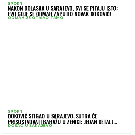
SPORT
NAKON DOLASKA U SARAJEVO, SVI SE PITAJU ISTO:
EVO GDJE SE ODMAH ZAPUTIO NOVAK ĐOKOVIĆ!
ODMAH JE OTIŠAO TAMO
SPORT
ĐOKOVIĆ STIGAO U SARAJEVO, SUTRA ĆE
PRISUSTVOVATI BARAŽU U ZENICI: JEDAN DETALJ
DOŠAO U SARAJEVO
OTKRIVA ZA KOGA ĆE NAVIJATI!