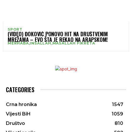
SPORT
(VIDEO) ĐOKOVIĆ PONOVO HIT NA DRUŠTVENIM
MREŽAMA – EVO ŠTA JE REKAO NA ARAPSKOM!
MERHABA,INŠALLAH,MAŠALLAH FIKRETA
CATEGORIES
Crna hronika
1547
Vijesti BiH
1059
Društvo
810