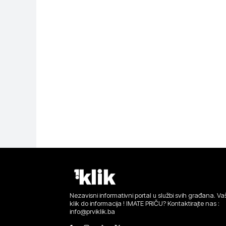
Nezavisni informativni portal u službi svih građana. Vaš
klik do informacija ! IMATE PRIČU? Kontaktirajte nas :
info@prviklik.ba