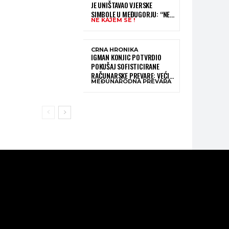
JE UNIŠTAVAO VJERSKE
SIMBOLE U MEĐUGORJU: “NE
NE KAJEM SE !
KAJEM SE I PONOVIO BIH SVE”
CRNA HRONIKA
IGMAN KONJIC POTVRDIO
POKUŠAJ SOFISTICIRANE
RAČUNARSKE PREVARE: VEĆI
MEĐUNARODNA PREVARA
DIO NOVCA BLOKIRAN,
OČEKUJE SE POVRAT
SREDSTAVA