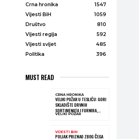
Crna hronika
1547
Vijesti BiH
1059
Društvo
810
Vijesti regija
592
Vijesti svijet
485
Politika
396
MUST READ
CRNA HRONIKA
VELIKI POŽAR U TESLIĆU: GORI
SKLADIŠTE DRVNIH
SORTIMENATA I FURNIRA,
VELIKI POŽAR
VATROGASCIMA STIŽE POMOĆ
IZ VIŠE GRADOVA
VIJESTI BIH
POLJAK PRIZNAO ZBOG ČEGA