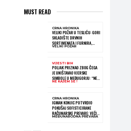
MUST READ
CRNA HRONIKA
VELIKI POŽAR U TESLIĆU: GORI
SKLADIŠTE DRVNIH
SORTIMENATA I FURNIRA,
VELIKI POŽAR
VATROGASCIMA STIŽE POMOĆ
IZ VIŠE GRADOVA
VIJESTI BIH
POLJAK PRIZNAO ZBOG ČEGA
JE UNIŠTAVAO VJERSKE
SIMBOLE U MEĐUGORJU: “NE
NE KAJEM SE !
KAJEM SE I PONOVIO BIH SVE”
CRNA HRONIKA
IGMAN KONJIC POTVRDIO
POKUŠAJ SOFISTICIRANE
RAČUNARSKE PREVARE: VEĆI
MEĐUNARODNA PREVARA
DIO NOVCA BLOKIRAN,
OČEKUJE SE POVRAT
SREDSTAVA