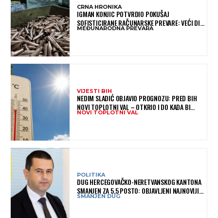
CRNA HRONIKA
IGMAN KONJIC POTVRDIO POKUŠAJ
SOFISTICIRANE RAČUNARSKE PREVARE: VEĆI DIO
MEĐUNARODNA PREVARA
NOVCA BLOKIRAN, OČEKUJE SE POVRAT
SREDSTAVA
VIJESTI BIH
NEDIM SLADIĆ OBJAVIO PROGNOZU: PRED BIH
NOVI TOPLOTNI VAL – OTKRIO I DO KADA BI
NOVI TOPLOTNI VAL
MOGAO TRAJATI
POLITIKA
DUG HERCEGOVAČKO-NERETVANSKOG KANTONA
SMANJEN ZA 5,5 POSTO: OBJAVLJENI NAJNOVIJI
SMANJEN DUG
PODACI MINISTARSTVA FINANSIJA