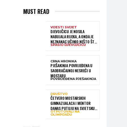
MUST READ
VIJESTI SVIJET
DJEVOJČICU JE NOSILA
NABUJALA RIJEKA, A ONDA JE
NEZNANAC UČINIO NEŠTO ŠTO
SPASIO DJEVOJČICU
JE MNOGE OSTAVILO BEZ RIJEČI
CRNA HRONIKA
PJEŠAKINJA POVRIJEĐENA U
SAOBRAĆAJNOJ NESREĆI U
MOSTARU
POVRIJEĐENA PJEŠAKINJA
DRUŠTVO
ČETVERO MOSTARSKIH
GIMNAZIJALACA I MENTOR
DANAS PUTUJU NA SVJETSKU
OTPUTOVALI NA
OLIMPIJADU IZ AI:
OLIMPIJADU
PREDSTAVLJAT ĆE BIH MEĐU
NAJBOLJIMA NA SVIJETU