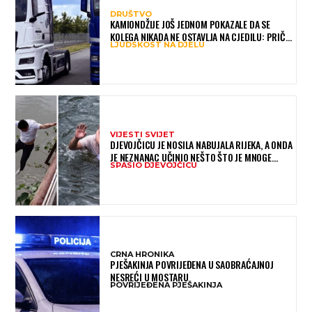
DRUŠTVO
KAMIONDŽIJE JOŠ JEDNOM POKAZALE DA SE
KOLEGA NIKADA NE OSTAVLJA NA CJEDILU: PRIČA
LJUDSKOST NA DJELU
IZ HAMBURGA DIRNULA MNOGE
VIJESTI SVIJET
DJEVOJČICU JE NOSILA NABUJALA RIJEKA, A ONDA
JE NEZNANAC UČINIO NEŠTO ŠTO JE MNOGE
SPASIO DJEVOJČICU
OSTAVILO BEZ RIJEČI
CRNA HRONIKA
PJEŠAKINJA POVRIJEĐENA U SAOBRAĆAJNOJ
NESREĆI U MOSTARU
POVRIJEĐENA PJEŠAKINJA