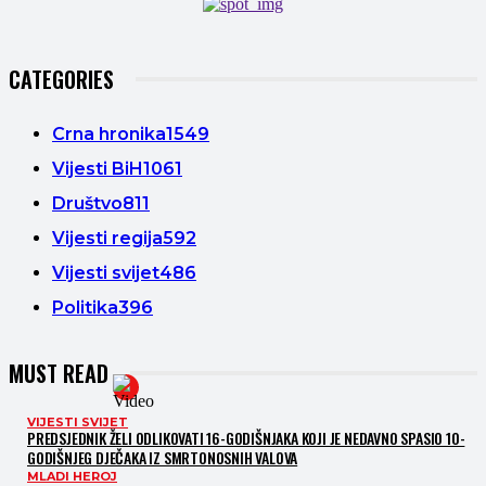
CATEGORIES
Crna hronika
1549
Vijesti BiH
1061
Društvo
811
Vijesti regija
592
Vijesti svijet
486
Politika
396
MUST READ
VIJESTI SVIJET
PREDSJEDNIK ŽELI ODLIKOVATI 16-GODIŠNJAKA KOJI JE NEDAVNO SPASIO 10-
GODIŠNJEG DJEČAKA IZ SMRTONOSNIH VALOVA
MLADI HEROJ