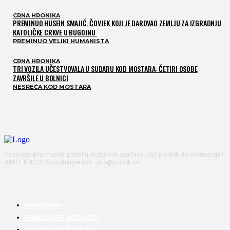
CRNA HRONIKA
PREMINUO HUSEIN SMAJIĆ, ČOVJEK KOJI JE DAROVAO ZEMLJU ZA IZGRADNJU
KATOLIČKE CRKVE U BUGOJNU
PREMINUO VELIKI HUMANISTA
CRNA HRONIKA
TRI VOZILA UČESTVOVALA U SUDARU KOD MOSTARA: ČETIRI OSOBE
ZAVRŠILE U BOLNICI
NESREĆA KOD MOSTARA
Nezavisni informativni portal u službi svih građana. Vaš prvi klik do informacija !
IMATE PRIČU? Kontaktirajte nas : info@prviklik.ba
IMPRESUM
PRAVILA PRIVATNOSTI
USLOVI KORIŠTENJA