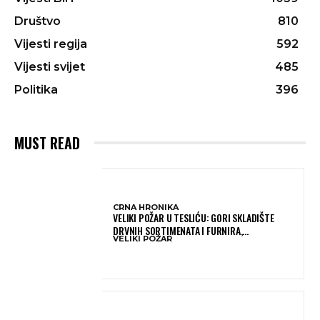
Društvo
810
Vijesti regija
592
Vijesti svijet
485
Politika
396
MUST READ
CRNA HRONIKA
VELIKI POŽAR U TESLIĆU: GORI SKLADIŠTE
DRVNIH SORTIMENATA I FURNIRA,
VELIKI POŽAR
VATROGASCIMA STIŽE POMOĆ IZ VIŠE GRADOVA