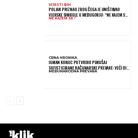
VIJESTI BIH
POLJAK PRIZNAO ZBOG ČEGA JE UNIŠTAVAO
VJERSKE SIMBOLE U MEĐUGORJU: “NE KAJEM SE I
NE KAJEM SE !
PONOVIO BIH SVE”
CRNA HRONIKA
IGMAN KONJIC POTVRDIO POKUŠAJ
SOFISTICIRANE RAČUNARSKE PREVARE: VEĆI DIO
MEĐUNARODNA PREVARA
NOVCA BLOKIRAN, OČEKUJE SE POVRAT
SREDSTAVA