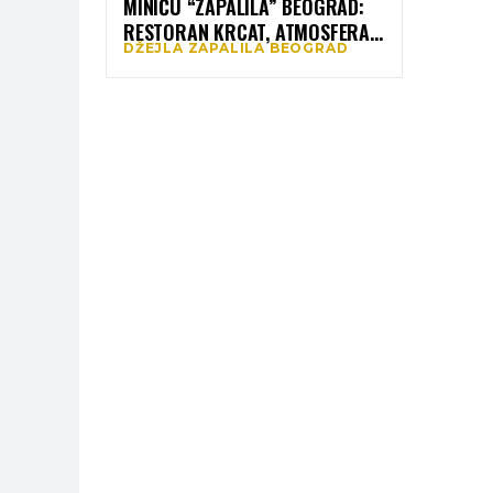
MINIĆU “ZAPALILA” BEOGRAD:
RESTORAN KRCAT, ATMOSFERA
DŽEJLA ZAPALILA BEOGRAD
NA VRHUNCU, A ONDA JOJ SE
PRIDRUŽIO I ON