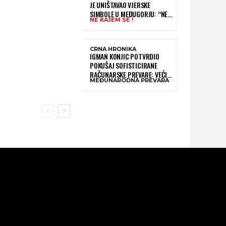
JE UNIŠTAVAO VJERSKE
SIMBOLE U MEĐUGORJU: “NE
NE KAJEM SE !
KAJEM SE I PONOVIO BIH SVE”
CRNA HRONIKA
IGMAN KONJIC POTVRDIO
POKUŠAJ SOFISTICIRANE
RAČUNARSKE PREVARE: VEĆI
MEĐUNARODNA PREVARA
DIO NOVCA BLOKIRAN,
OČEKUJE SE POVRAT
SREDSTAVA