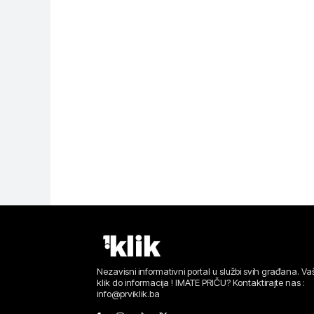
Nezavisni informativni portal u službi svih građana. Vaš
klik do informacija ! IMATE PRIČU? Kontaktirajte nas :
info@prviklik.ba