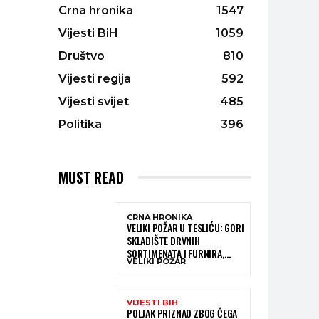
Crna hronika
1547
Vijesti BiH
1059
Društvo
810
Vijesti regija
592
Vijesti svijet
485
Politika
396
MUST READ
CRNA HRONIKA
VELIKI POŽAR U TESLIĆU: GORI
SKLADIŠTE DRVNIH
SORTIMENATA I FURNIRA,
VELIKI POŽAR
VATROGASCIMA STIŽE POMOĆ
IZ VIŠE GRADOVA
VIJESTI BIH
POLJAK PRIZNAO ZBOG ČEGA