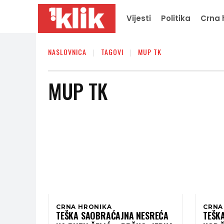
Vijesti
Politika
Crna 
NASLOVNICA
TAGOVI
MUP TK
MUP TK
CRNA HRONIKA
CRNA
TEŠKA SAOBRAĆAJNA NESREĆA
TEŠK