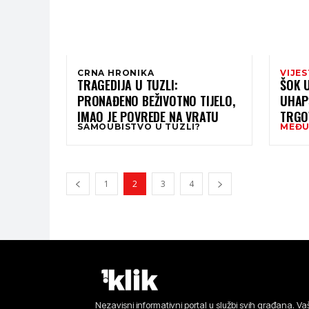
CRNA HRONIKA
VIJES
TRAGEDIJA U TUZLI:
ŠOK 
PRONAĐENO BEŽIVOTNO TIJELO,
UHAP
IMAO JE POVREDE NA VRATU
TRGO
SAMOUBISTVO U TUZLI?
MEĐU
NJIMA
1
2
3
4
Nezavisni informativni portal u službi svih građana. Vaš