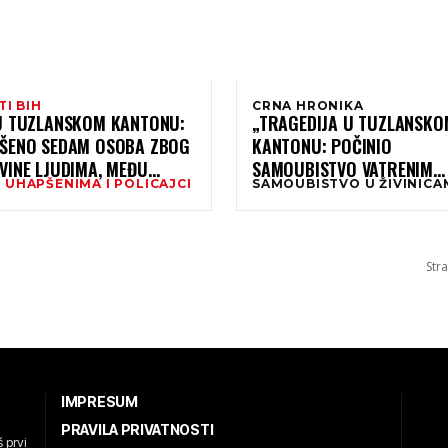
TI BIH
CRNA HRONIKA
U TUZLANSKOM KANTONU:
„TRAGEDIJA U TUZLANSKO
ŠENO SEDAM OSOBA ZBOG
KANTONU: POČINIO
VINE LJUDIMA, MEĐU
SAMOUBISTVO VATRENIM
 UHAPŠENIMA I POLICAJCI
SAMOUBISTVO U ŽIVINICA
 I POLICAJCI!
ORUŽJEM
Stra
IMPRESUM
PRAVILA PRIVATNOSTI
 prvi