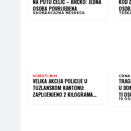
NA PUTU ČELIĆ – BRČKO: JEDNA
KOD Ž
OSOBA POVRIJEĐENA
OSOB
SAOBRAĆAJNA NESREĆA
TEŠK
VIJESTI BIH
CRNA
VELIKA AKCIJA POLICIJE U
TRAGE
TUZLANSKOM KANTONU:
U DO
ZAPLIJENJENO 2 KILOGRAMA
11 OS
10 O
KOKAINA, ODUZETO ORUŽJE
SPASI