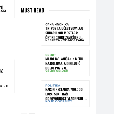
I
PO
MUST READ
CAMA
CRNA HRONIKA
TRI VOZILA UČESTVOVALA U
SUDARU KOD MOSTARA:
ČETIRI OSOBE ZAVRŠILE U
NESREĆA KOD MOSTARA
BOLNICI
SPORT
MLADI JABLANIČANIN MEĐU
NAJBOLJIMA: AJDIN LULIĆ
DOBIO POZIV U
IZ
VELIKI USPJEH
REPREZENTACIJU BIH –
BRANIT ĆE BOJE BIH NA
SLOVENIA BALL
POLITIKA
DIJE
NAKON NESTANKA 780.000
EURA, SDA TRAŽI
ODGOVORNOST VLADE FBIH I
KO JE ODOBRIO?
RUKOVODSTVA IGMANA