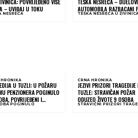
IVINICA: POVRIJEĐENO VIŠE
TEŠKA NESREĆA – DIJELOV
A – UVIĐAJ U TOKU
AUTOMOBILA RAZBACANI 
A NESREĆA
TEŠKA NESREĆA U ŽIVINI
CESTI
 HRONIKA
CRNA HRONIKA
DIJA U TUZLI: U POŽARU
JEZIVI PRIZORI TRAGEDIJE 
MU PENZIONERA POGINULO
TUZLE: STRAVIČAN POŽAR
OBA, POVRIJEĐENI I
ODUZEO ŽIVOTE 9 OSOBA
SOBA POGINULO
STRAVIČNI PRIZORI TRAGE
OCI