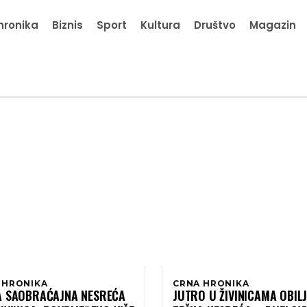
hronika
Biznis
Sport
Kultura
Društvo
Magazin
 HRONIKA
CRNA HRONIKA
A SAOBRAĆAJNA NESREĆA
JUTRO U ŽIVINICAMA OBILJ