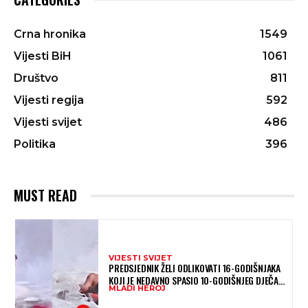
Crna hronika
1549
Vijesti BiH
1061
Društvo
811
Vijesti regija
592
Vijesti svijet
486
Politika
396
MUST READ
VIJESTI SVIJET
PREDSJEDNIK ŽELI ODLIKOVATI 16-GODIŠNJAKA
KOJI JE NEDAVNO SPASIO 10-GODIŠNJEG DJEČAKA
MLADI HEROJ
IZ SMRTONOSNIH VALOVA