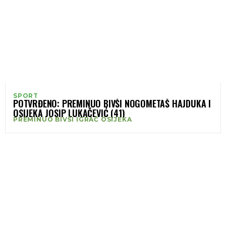
SPORT
POTVRĐENO: PREMINUO BIVŠI NOGOMETAŠ HAJDUKA I
OSIJEKA JOSIP LUKAČEVIĆ (41)
PREMINUO BIVŠI IGRAČ OSIJEKA