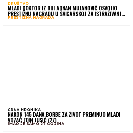
DRUŠTVO
MLADI DOKTOR IZ BIH ADNAN MUJANOVIĆ OSVOJIO
PRESTIŽNU NAGRADU U ŠVICARSKOJ ZA ISTRAŽIVANJE
PRESTIŽNA NAGRADA
MOŽDANOG UDARA
CRNA HRONIKA
NAKON 145 DANA BORBE ZA ŽIVOT PREMINUO MLADI
VOZAČ EDIN JUSIĆ (27)
IMAO JE SAMO 27 GODINA