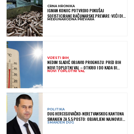
CRNA HRONIKA
IGMAN KONJIC POTVRDIO POKUŠAJ
SOFISTICIRANE RAČUNARSKE PREVARE: VEĆI DIO
MEĐUNARODNA PREVARA
NOVCA BLOKIRAN, OČEKUJE SE POVRAT
SREDSTAVA
VIJESTI BIH
NEDIM SLADIĆ OBJAVIO PROGNOZU: PRED BIH
NOVI TOPLOTNI VAL – OTKRIO I DO KADA BI
NOVI TOPLOTNI VAL
MOGAO TRAJATI
POLITIKA
DUG HERCEGOVAČKO-NERETVANSKOG KANTONA
SMANJEN ZA 5,5 POSTO: OBJAVLJENI NAJNOVIJI
SMANJEN DUG
PODACI MINISTARSTVA FINANSIJA