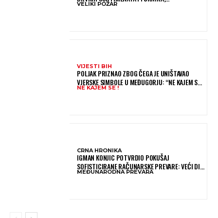
VELIKI POŽAR
VATROGASCIMA STIŽE POMOĆ IZ VIŠE GRADOVA
VIJESTI BIH
POLJAK PRIZNAO ZBOG ČEGA JE UNIŠTAVAO
VJERSKE SIMBOLE U MEĐUGORJU: “NE KAJEM SE I
NE KAJEM SE !
PONOVIO BIH SVE”
CRNA HRONIKA
IGMAN KONJIC POTVRDIO POKUŠAJ
SOFISTICIRANE RAČUNARSKE PREVARE: VEĆI DIO
MEĐUNARODNA PREVARA
NOVCA BLOKIRAN, OČEKUJE SE POVRAT
SREDSTAVA