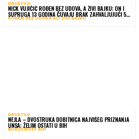
DRUŠTVO
NICK VUJIČIĆ ROĐEN BEZ UDOVA, A ŽIVI BAJKU: ON I
SUPRUGA 13 GODINA ČUVAJU BRAK ZAHVALJUJUĆI 5
ROĐEN BEZ UDOVA ALI ŽIVI BAJKU
PRAVILA
DRUŠTVO
NEJLA – DVOSTRUKA DOBITNICA NAJVIŠEG PRIZNANJA
UNSA: ŽELIM OSTATI U BIH
BUDUĆNOST BIH