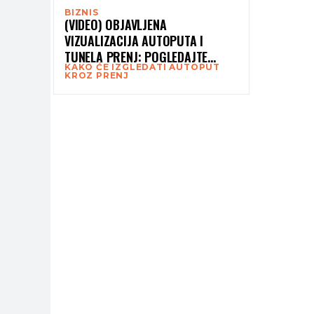
BIZNIS
(VIDEO) OBJAVLJENA
VIZUALIZACIJA AUTOPUTA I
TUNELA PRENJ: POGLEDAJTE
KAKO ĆE IZGLEDATI AUTOPUT
KAKO ĆE IZGLEDATI IZLAZ PREMA
KROZ PRENJ
MOSTARU