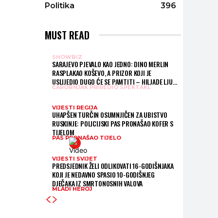
Politika
396
MUST READ
SHOWBIZ
SARAJEVO PJEVALO KAO JEDNO: DINO MERLIN
RASPLAKAO KOŠEVO, A PRIZOR KOJI JE
USLIJEDIO DUGO ĆE SE PAMTITI – HILJADE LJUDI
ČAROBNJAK PRIREDIO SPEKTAKL
PJEVALO “LJILJANE”
VIJESTI REGIJA
UHAPŠEN TURČIN OSUMNJIČEN ZA UBISTVO
RUSKINJE: POLICIJSKI PAS PRONAŠAO KOFER S
TIJELOM
PAS PRONAŠAO TIJELO
VIJESTI SVIJET
PREDSJEDNIK ŽELI ODLIKOVATI 16-GODIŠNJAKA
KOJI JE NEDAVNO SPASIO 10-GODIŠNJEG
DJEČAKA IZ SMRTONOSNIH VALOVA
MLADI HEROJ