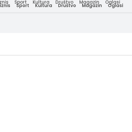
znis
Sport
Kultura
Društvo
Magazin
Oglasi
iznis
Sport
Kultura
Društvo
Magazin
Oglasi