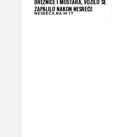
DREŽNICE I MOSTARA, VOZILO SE
ZAPALILO NAKON NESREĆE
NESREĆA NA M-17