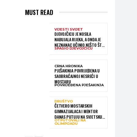
MUST READ
VIJESTI SVIJET
DJEVOJČICU JE NOSILA
NABUJALA RIJEKA, A ONDA JE
NEZNANAC UČINIO NEŠTO ŠTO
SPASIO DJEVOJČICU
JE MNOGE OSTAVILO BEZ RIJEČI
CRNA HRONIKA
PJEŠAKINJA POVRIJEĐENA U
SAOBRAĆAJNOJ NESREĆI U
MOSTARU
POVRIJEĐENA PJEŠAKINJA
DRUŠTVO
ČETVERO MOSTARSKIH
GIMNAZIJALACA I MENTOR
DANAS PUTUJU NA SVJETSKU
OTPUTOVALI NA
OLIMPIJADU IZ AI:
OLIMPIJADU
PREDSTAVLJAT ĆE BIH MEĐU
NAJBOLJIMA NA SVIJETU