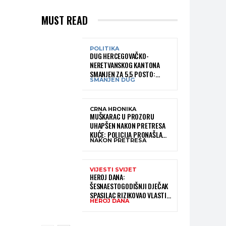
MUST READ
POLITIKA
DUG HERCEGOVAČKO-
NERETVANSKOG KANTONA
SMANJEN ZA 5,5 POSTO:
SMANJEN DUG
OBJAVLJENI NAJNOVIJI PODACI
MINISTARSTVA FINANSIJA
CRNA HRONIKA
MUŠKARAC U PROZORU
UHAPŠEN NAKON PRETRESA
KUĆE: POLICIJA PRONAŠLA
NAKON PRETRESA
MATERIJU KOJA ASOCIRA NA
HEROIN I PRIBOR ZA
KONZUMACIJU
VIJESTI SVIJET
HEROJ DANA:
ŠESNAESTOGODIŠNJI DJEČAK
SPASILAC RIZIKOVAO VLASTITI
HEROJ DANA
ŽIVOT I IZ OGROMNIH VALOVA
SPASIO 10-GODIŠNJEG
DJEČAKA