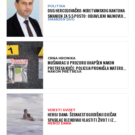
POLITIKA
DUG HERCEGOVAČKO-NERETVANSKOG KANTONA
SMANJEN ZA 5,5 POSTO: OBJAVLJENI NAJNOVIJI
SMANJEN DUG
PODACI MINISTARSTVA FINANSIJA
CRNA HRONIKA
MUŠKARAC U PROZORU UHAPŠEN NAKON
PRETRESA KUĆE: POLICIJA PRONAŠLA MATERIJU
NAKON PRETRESA
KOJA ASOCIRA NA HEROIN I PRIBOR ZA
KONZUMACIJU
VIJESTI SVIJET
HEROJ DANA: ŠESNAESTOGODIŠNJI DJEČAK
SPASILAC RIZIKOVAO VLASTITI ŽIVOT I IZ
HEROJ DANA
OGROMNIH VALOVA SPASIO 10-GODIŠNJEG
DJEČAKA