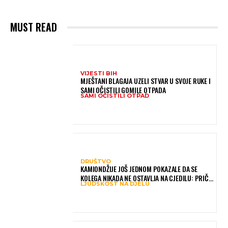
MUST READ
VIJESTI BIH
MJEŠTANI BLAGAJA UZELI STVAR U SVOJE RUKE I
SAMI OČISTILI GOMILE OTPADA
SAMI OČISTILI OTPAD
DRUŠTVO
KAMIONDŽIJE JOŠ JEDNOM POKAZALE DA SE
KOLEGA NIKADA NE OSTAVLJA NA CJEDILU: PRIČA
LJUDSKOST NA DJELU
IZ HAMBURGA DIRNULA MNOGE