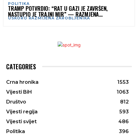
POLITIKA
TRAMP POTVRDIO: “RAT U GAZI JE ZAVRŠEN,
NASTUPIO JE TRAJNI MIR” — RAZMJENA
USKORO RAZMIJENA ZAROBLJENIKA
ZAROBLJENIKA VEĆ POČETKOM SEDMICE
CATEGORIES
Crna hronika
1553
Vijesti BiH
1063
Društvo
812
Vijesti regija
593
Vijesti svijet
486
Politika
396