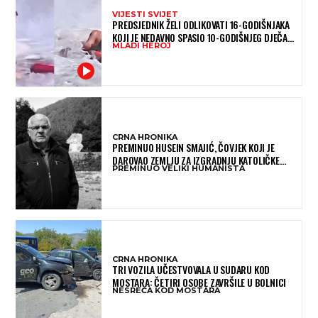
VIJESTI SVIJET
PREDSJEDNIK ŽELI ODLIKOVATI 16-GODIŠNJAKA
KOJI JE NEDAVNO SPASIO 10-GODIŠNJEG DJEČAKA
MLADI HEROJ
IZ SMRTONOSNIH VALOVA
CRNA HRONIKA
PREMINUO HUSEIN SMAJIĆ, ČOVJEK KOJI JE
DAROVAO ZEMLJU ZA IZGRADNJU KATOLIČKE
PREMINUO VELIKI HUMANISTA
CRKVE U BUGOJNU
CRNA HRONIKA
TRI VOZILA UČESTVOVALA U SUDARU KOD
MOSTARA: ČETIRI OSOBE ZAVRŠILE U BOLNICI
NESREĆA KOD MOSTARA