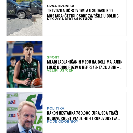
CRNA HRONIKA
TRI VOZILA UČESTVOVALA U SUDARU KOD
MOSTARA: ČETIRI OSOBE ZAVRŠILE U BOLNICI
NESREĆA KOD MOSTARA
SPORT
MLADI JABLANIČANIN MEĐU NAJBOLJIMA: AJDIN
LULIĆ DOBIO POZIV U REPREZENTACIJU BIH –
VELIKI USPJEH
BRANIT ĆE BOJE BIH NA SLOVENIA BALL
POLITIKA
NAKON NESTANKA 780.000 EURA, SDA TRAŽI
ODGOVORNOST VLADE FBIH I RUKOVODSTVA
KO JE ODOBRIO?
IGMANA