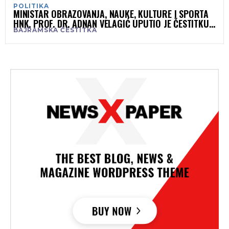
POLITIKA
MINISTAR OBRAZOVANJA, NAUKE, KULTURE I SPORTA
HNK, PROF. DR. ADNAN VELAGIĆ UPUTIO JE ČESTITKU
BAJRAMSKA ČESTITKA
U POVODU RAMAZANSKOG BAJRAMA