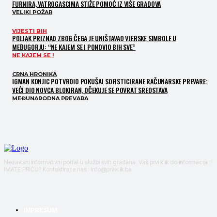
FURNIRA, VATROGASCIMA STIŽE POMOĆ IZ VIŠE GRADOVA
VELIKI POŽAR
VIJESTI BIH
POLJAK PRIZNAO ZBOG ČEGA JE UNIŠTAVAO VJERSKE SIMBOLE U
MEĐUGORJU: “NE KAJEM SE I PONOVIO BIH SVE”
NE KAJEM SE !
CRNA HRONIKA
IGMAN KONJIC POTVRDIO POKUŠAJ SOFISTICIRANE RAČUNARSKE PREVARE:
VEĆI DIO NOVCA BLOKIRAN, OČEKUJE SE POVRAT SREDSTAVA
MEĐUNARODNA PREVARA
Nezavisni informativni portal u službi svih građana. Vaš prvi klik do informacija !
IMATE PRIČU? Kontaktirajte nas : info@prviklik.ba
IMPRESUM