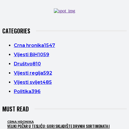
CATEGORIES
Crna hronika
1547
Vijesti BiH
1059
Društvo
810
Vijesti regija
592
Vijesti svijet
485
Politika
396
MUST READ
CRNA HRONIKA
VELIKI POŽAR U TESLIĆU: GORI SKLADIŠTE DRVNIH SORTIMENATA I