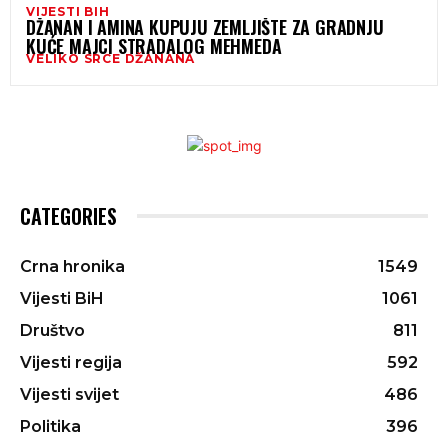
VIJESTI BIH
DŽANAN I AMINA KUPUJU ZEMLJIŠTE ZA GRADNJU
KUĆE MAJCI STRADALOG MEHMEDA
VELIKO SRCE DŽANANA
CATEGORIES
Crna hronika
1549
Vijesti BiH
1061
Društvo
811
Vijesti regija
592
Vijesti svijet
486
Politika
396