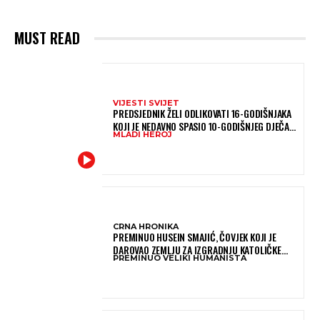
MUST READ
VIJESTI SVIJET
PREDSJEDNIK ŽELI ODLIKOVATI 16-GODIŠNJAKA
KOJI JE NEDAVNO SPASIO 10-GODIŠNJEG DJEČAKA
MLADI HEROJ
IZ SMRTONOSNIH VALOVA
CRNA HRONIKA
PREMINUO HUSEIN SMAJIĆ, ČOVJEK KOJI JE
DAROVAO ZEMLJU ZA IZGRADNJU KATOLIČKE
PREMINUO VELIKI HUMANISTA
CRKVE U BUGOJNU