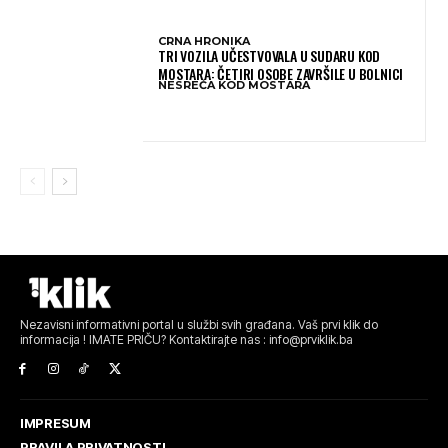
CRNA HRONIKA
TRI VOZILA UČESTVOVALA U SUDARU KOD
MOSTARA: ČETIRI OSOBE ZAVRŠILE U BOLNICI
NESREĆA KOD MOSTARA
Nezavisni informativni portal u službi svih građana. Vaš prvi klik do
informacija ! IMATE PRIČU? Kontaktirajte nas : info@prviklik.ba
IMPRESUM
PRAVILA PRIVATNOSTI